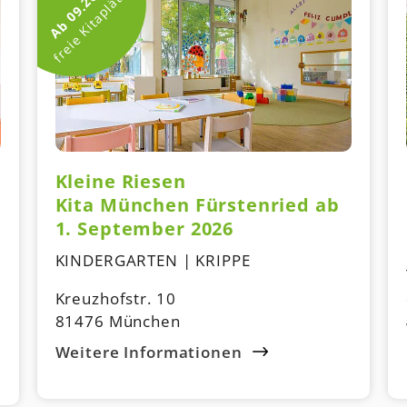
Ab 09.2026
freie Kitaplätze
Kleine Riesen
Kita München Fürstenried ab
1. September 2026
KINDERGARTEN | KRIPPE
Kreuzhofstr. 10
81476 München
Weitere Informationen