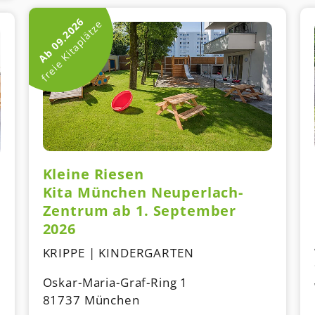
Ab 09.2026
freie Kitaplätze
Kleine Riesen
Kita München Neuperlach-
Zentrum ab 1. September
2026
KRIPPE | KINDERGARTEN
Oskar-Maria-Graf-Ring 1
81737 München