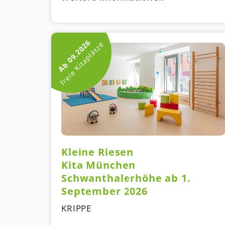
Ab 09.2026
freie Kitaplätze
Kleine Riesen
Kita München
Schwanthalerhöhe ab 1.
September 2026
KRIPPE