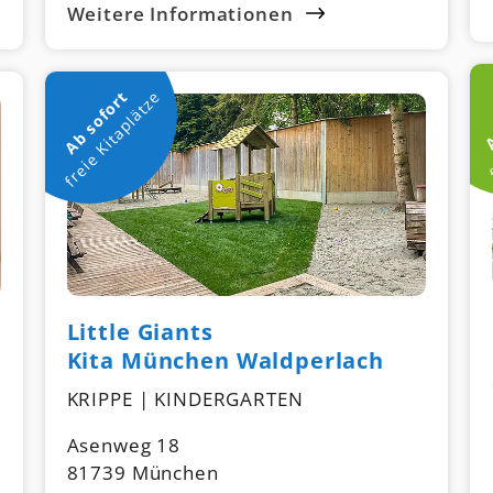
Weitere Informationen
A
f
freie Kitaplätze
Ab sofort
Little Giants
Kita München Waldperlach
KRIPPE | KINDERGARTEN
Asenweg 18
81739 München