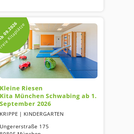
b 09.2026
reie Kitaplätze
Kleine Riesen
Kita München Schwabing ab 1.
September 2026
KRIPPE | KINDERGARTEN
Ungererstraße 175
80805 München