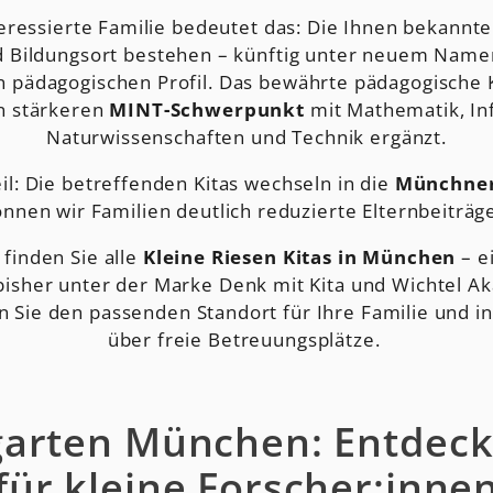
teressierte Familie bedeutet das: Die Ihnen bekannte 
d Bildungsort bestehen – künftig unter neuem Name
n pädagogischen Profil. Das bewährte pädagogische 
n stärkeren
MINT-Schwerpunkt
mit Mathematik, In
Naturwissenschaften und Technik ergänzt.
eil: Die betreffenden Kitas wechseln in die
Münchner
nnen wir Familien deutlich reduzierte Elternbeiträg
 finden Sie alle
Kleine Riesen Kitas in München
– e
 bisher unter der Marke Denk mit Kita und Wichtel A
 Sie den passenden Standort für Ihre Familie und in
über freie Betreuungsplätze.
garten München: Entdecke
für kleine Forscher:inne