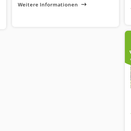
Weitere Informationen
A
f